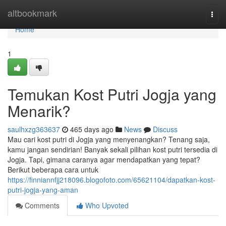
Home
altbookmark
Togg
navi
Home
1
Temukan Kost Putri Jogja yang
Menarik?
saulhxzg363637
465 days ago
News
Discuss
Mau cari kost putri di Jogja yang menyenangkan? Tenang saja,
kamu jangan sendirian! Banyak sekali pilihan kost putri tersedia di
Jogja. Tapi, gimana caranya agar mendapatkan yang tepat?
Berikut beberapa cara untuk
https://finniannfjj218096.blogofoto.com/65621104/dapatkan-kost-
putri-jogja-yang-aman
Comments
Who Upvoted