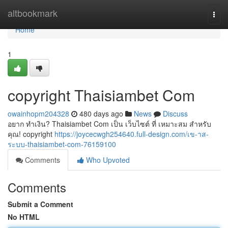
Home
altbookmark
Togg
navi
Home
1
copyright Thaisiambet Com
owainhopm204328
480 days ago
News
Discuss
อยาก ทำเงิน? Thaisiambet Com เป็น เว็บไซต์ ที่ เหมาะสม สำหรับ
คุณ! copyright
https://joycecwgh254640.full-design.com/เข-าส-
ระบบ-thaisiambet-com-76159100
Comments
Who Upvoted
Comments
Submit a Comment
No HTML