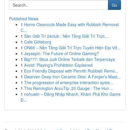
Go
Published News
1
Home Cleanouts Made Easy with Rubbish Removal
C...
1
Sàn Giải Trí 24club : Nền Tảng Giải Trí Trực...
1
Cafe Göteborg
1
ON68 – Nền Tảng Giải Trí Trực Tuyến Hiện Đại Vớ...
1
Jayaspin: The Future of Online Gaming?
1
Big777: Situs Judi Online Terbaik dan Terpercaya
1
Avoid: Playing's Prohibition Explained
1
Eco Friendly Disposal with Penrith Rubbish Remo...
1
Dwarven Deep Iron Ceramic Dice: A Forger's Mast...
1
The progression of enterprise interaction syste...
1
This Remington AccuTip .20 Gauge : The Hun...
1
nohuwin – Đăng Nhập Nhanh, Khám Phá Kho Game
Đ...