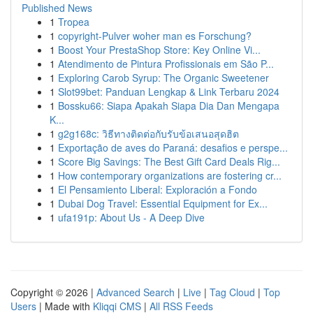
Published News
1
Tropea
1
copyright-Pulver woher man es Forschung?
1
Boost Your PrestaShop Store: Key Online Vi...
1
Atendimento de Pintura Profissionais em São P...
1
Exploring Carob Syrup: The Organic Sweetener
1
Slot99bet: Panduan Lengkap & Link Terbaru 2024
1
Bossku66: Siapa Apakah Siapa Dia Dan Mengapa
K...
1
g2g168c: วิธีทางติดต่อกับรับข้อเสนอสุดฮิต
1
Exportação de aves do Paraná: desafios e perspe...
1
Score Big Savings: The Best Gift Card Deals Rig...
1
How contemporary organizations are fostering cr...
1
El Pensamiento Liberal: Exploración a Fondo
1
Dubai Dog Travel: Essential Equipment for Ex...
1
ufa191p: About Us - A Deep Dive
Copyright © 2026 |
Advanced Search
|
Live
|
Tag Cloud
|
Top
Users
| Made with
Kliqqi CMS
|
All RSS Feeds