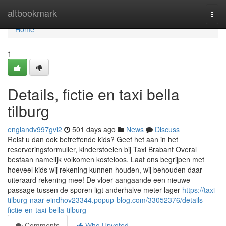
Home
altbookmark
Togg
navi
Home
1
Details, fictie en taxi bella
tilburg
englandv997gvi2
501 days ago
News
Discuss
Reist u dan ook betreffende kids? Geef het aan in het
reserveringsformulier, kinderstoelen bij Taxi Brabant Overal
bestaan namelijk volkomen kosteloos. Laat ons begrijpen met
hoeveel kids wij rekening kunnen houden, wij behouden daar
uiteraard rekening mee! De vloer aangaande een nieuwe
passage tussen de sporen ligt anderhalve meter lager
https://taxi-
tilburg-naar-eindhov23344.popup-blog.com/33052376/details-
fictie-en-taxi-bella-tilburg
Comments
Who Upvoted