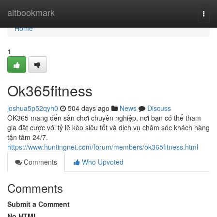
Home
altbookmark
Togg
navi
Home
1
Ok365fitness
joshua5p52qyh0
504 days ago
News
Discuss
OK365 mang đến sân chơi chuyên nghiệp, nơi bạn có thể tham
gia đặt cược với tỷ lệ kèo siêu tốt và dịch vụ chăm sóc khách hàng
tận tâm 24/7.
https://www.huntingnet.com/forum/members/ok365fitness.html
Comments
Who Upvoted
Comments
Submit a Comment
No HTML