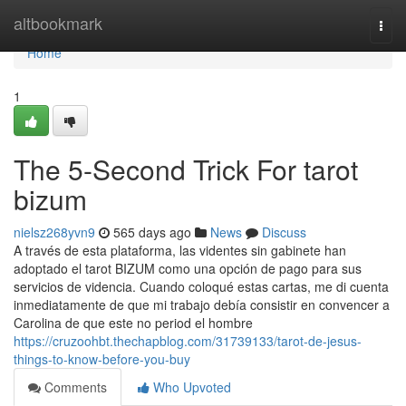
Home
altbookmark
Togg
navi
Home
1
The 5-Second Trick For tarot
bizum
nielsz268yvn9
565 days ago
News
Discuss
A través de esta plataforma, las videntes sin gabinete han
adoptado el tarot BIZUM como una opción de pago para sus
servicios de videncia. Cuando coloqué estas cartas, me di cuenta
inmediatamente de que mi trabajo debía consistir en convencer a
Carolina de que este no period el hombre
https://cruzoohbt.thechapblog.com/31739133/tarot-de-jesus-
things-to-know-before-you-buy
Comments
Who Upvoted