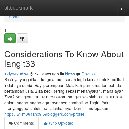
Home
altbookmark
Togg
navi
Home
1
Considerations To Know About
langit33
judyn429dls4
571 days ago
News
Discuss
Bayinya yang dikandungnya pun sudah ingin keluar untuk melihat
indahnya dunia. Bayi perempuan Malaikah pun terus tumbuh dan
bertambah usia. Ziza kecil sering sekali menanyakan, mana ayah
Ziza? Keinginan untuk merasakan bangku sekolah pun ikut nista
dalam angan-angan agar ayahnya kembali ke Tagiri. Yakni
menyanggupi untuk menjalankannya. Dan ini merupakan
https://willm664znb9.59bloggers.com/profile
Comments
Who Upvoted