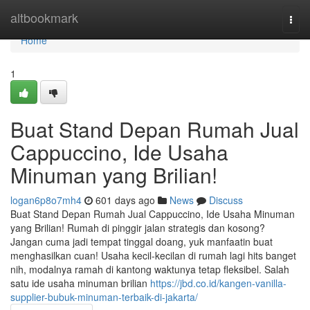
Home
altbookmark
Togg
navi
Home
1
Buat Stand Depan Rumah Jual
Cappuccino, Ide Usaha
Minuman yang Brilian!
logan6p8o7mh4
601 days ago
News
Discuss
Buat Stand Depan Rumah Jual Cappuccino, Ide Usaha Minuman
yang Brilian! Rumah di pinggir jalan strategis dan kosong?
Jangan cuma jadi tempat tinggal doang, yuk manfaatin buat
menghasilkan cuan! Usaha kecil-kecilan di rumah lagi hits banget
nih, modalnya ramah di kantong waktunya tetap fleksibel. Salah
satu ide usaha minuman brilian
https://jbd.co.id/kangen-vanilla-
supplier-bubuk-minuman-terbaik-di-jakarta/