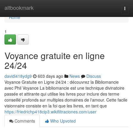
Home
altbookmark
Togg
navi
Home
1
Voyance gratuite en ligne
24/24
davidl418ydg9
603 days ago
News
Discuss
Voyance Gratuite en Ligne 24/24 : découvrez la Bibliomancie
avec Phil Voyance La bibliomancie est une technique divinatoire
passée et attirante qui utilise les livres pour inclure des terme
conseillé profonds sur multiples domaines de l'amour. Cette facile
visionnaire consiste en la foi que les livres, en tant que
https://friedrichp418cip3.wikifiltraciones.com/user
Comments
Who Upvoted