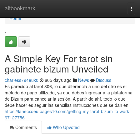
Home
altbookmark
Togg
navi
Home
1
A Simple Key For tarot sin
gabinete bizum Unveiled
charless794euk0
605 days ago
News
Discuss
Es parecido al tarot 806, lo que diferencia a uno del otro es el
método de pago utilizado, ya que debes ingresar a la plataforma
de Bizum para cancelar la sesión. A partir de ahí, todo lo que
debe hacer es seguir las sencillas instrucciones que se dan en
https://lanecxoeu.pages10.com/getting-my-tarot-bizum-to-work-
67127756
Comments
Who Upvoted