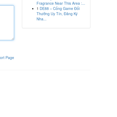
Fragrance Near This Area :...
1
DE88 – Cổng Game Đổi
Thưởng Uy Tín, Đăng Ký
Nha...
ort Page