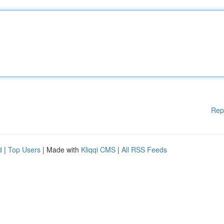
Rep
d
|
Top Users
| Made with
Kliqqi CMS
|
All RSS Feeds