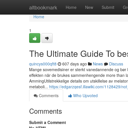
Home
altbookmark
Home
New
Submit
Gr
Home
1
The Ultimate Guide To be
quincys000qft8
607 days ago
News
Discuss
Mange sovemedisiner er sterkt vanedannende og bør b
effekten når de brukes sammenhengende more than lang
AmmingUtilstrekkelige details om utskillelse av melatonin
metaboli...
https://edgarzqesf.illawiki.com/1128429/
Comments
Who Upvoted
Comments
Submit a Comment