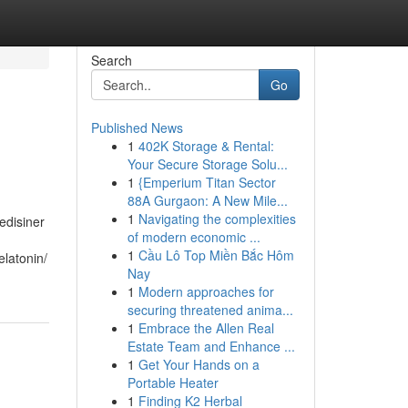
Search
Go
Published News
1
402K Storage & Rental:
Your Secure Storage Solu...
1
{Emperium Titan Sector
88A Gurgaon: A New Mile...
1
Navigating the complexities
edisiner
of modern economic ...
1
Cầu Lô Top Miền Bắc Hôm
atonin​/​
Nay
1
Modern approaches for
securing threatened anima...
1
Embrace the Allen Real
Estate Team and Enhance ...
1
Get Your Hands on a
Portable Heater
1
Finding K2 Herbal