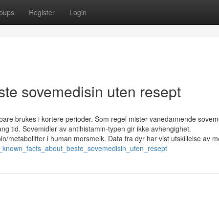
oups
Register
Login
ste sovemedisin uten resept
are brukes i kortere perioder. Som regel mister vanedannende sovem
 tid. Sovemidler av antihistamin-typen gir ikke avhengighet.
​/​metabolitter i human morsmelk. Data fra dyr har vist utskillelse av mel
not_known_facts_about_beste_sovemedisin_uten_resept