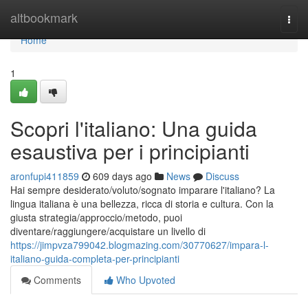
Home
altbookmark
Togg
navi
Home
1
Scopri l'italiano: Una guida
esaustiva per i principianti
aronfupi411859
609 days ago
News
Discuss
Hai sempre desiderato/voluto/sognato imparare l'italiano? La
lingua italiana è una bellezza, ricca di storia e cultura. Con la
giusta strategia/approccio/metodo, puoi
diventare/raggiungere/acquistare un livello di
https://jimpvza799042.blogmazing.com/30770627/impara-l-
italiano-guida-completa-per-principianti
Comments
Who Upvoted