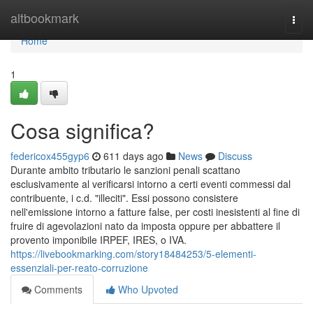
Home
altbookmark
Togg
navi
Home
1
Cosa significa?
federicox455gyp6
611 days ago
News
Discuss
Durante ambito tributario le sanzioni penali scattano
esclusivamente al verificarsi intorno a certi eventi commessi dal
contribuente, i c.d. "illeciti". Essi possono consistere
nell'emissione intorno a fatture false, per costi inesistenti al fine di
fruire di agevolazioni nato da imposta oppure per abbattere il
provento imponibile IRPEF, IRES, o IVA.
https://livebookmarking.com/story18484253/5-elementi-
essenziali-per-reato-corruzione
Comments
Who Upvoted