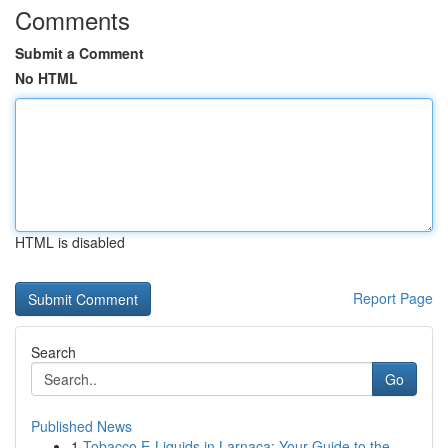
Comments
Submit a Comment
No HTML
HTML is disabled
Report Page
Search
Go
Published News
1
Tobacco E-Liquids in Larnaca: Your Guide to the...