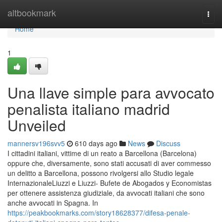
Home
altbookmark
Togg
navi
Home
1
Una llave simple para avvocato
penalista italiano madrid
Unveiled
mannersv196svv5
610 days ago
News
Discuss
I cittadini italiani, vittime di un reato a Barcellona (Barcelona)
oppure che, diversamente, sono stati accusati di aver commesso
un delitto a Barcellona, possono rivolgersi allo Studio legale
InternazionaleLiuzzi e Liuzzi- Bufete de Abogados y Economistas
per ottenere assistenza giudiziale, da avvocati italiani che sono
anche avvocati in Spagna. In
https://peakbookmarks.com/story18628377/difesa-penale-