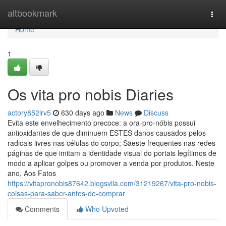
Home
altbookmark
Togg
navi
Home
1
Os vita pro nobis Diaries
actory852lrv5
630 days ago
News
Discuss
Evita este envelhecimento precoce: a ora-pro-nóbis possui
antioxidantes de que diminuem ESTES danos causados pelos
radicais livres nas células do corpo; Sãeste frequentes nas redes
páginas de que imitam a identidade visual do portais legítimos de
modo a aplicar golpes ou promover a venda por produtos. Neste
ano, Aos Fatos
https://vitapronobis87642.blogsvila.com/31219267/vita-pro-nobis-
coisas-para-saber-antes-de-comprar
Comments
Who Upvoted