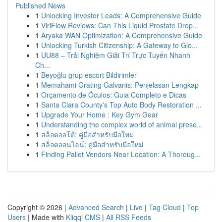
Published News
1
Unlocking Investor Leads: A Comprehensive Guide
1
ViriFlow Reviews: Can This Liquid Prostate Drop...
1
Aryaka WAN Optimization: A Comprehensive Guide
1
Unlocking Turkish Citizenship: A Gateway to Glo...
1
UU88 – Trải Nghiệm Giải Trí Trực Tuyến Nhanh
Ch...
1
Beyoğlu grup escort Bildirimler
1
Memahami Grating Galvanis: Penjelasan Lengkap
1
Orçamento de Óculos: Guia Completo e Dicas
1
Santa Clara County's Top Auto Body Restoration ...
1
Upgrade Your Home : Key Gym Gear
1
Understanding the complex world of animal prese...
1
สล็อตออโต้: คู่มือสำหรับมือใหม่
1
สล็อตออนไลน์: คู่มือสำหรับมือใหม่
1
Finding Pallet Vendors Near Location: A Thoroug...
Copyright © 2026 |
Advanced Search
|
Live
|
Tag Cloud
|
Top
Users
| Made with
Kliqqi CMS
|
All RSS Feeds