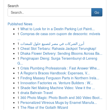
Search
Go
Published News
1
What to Look for in a Destin Parking Lot Painti...
1
Compras de casa com cupom de desconto: móveis
...
1
أبرز الشركات في مصر لتصنيع حلول للمعدات
1
Cheat Slot Terbaru: Rahasia Jackpot Terungkap!
1
Dhaka Flower Delivery: Sending Blooms Across Ba...
1
Penginapan Dieng: Surga Tersembunyi di Lereng
G...
1
Crisis Plumbing Professionals : Fast Answer Whe...
1
A Region's Braces Handbook: Expenses, V...
1
Finding Massey Ferguson Parts in Northern Irela...
1
Innovation Factories vs. Venture Builders : W...
1
Shade Net Making Machine Video: View it the ...
1
dnata Bahrain Travel
1
360 Photo Magic: Photo Booth and 360 Video Boot...
1
Personalized Vitreous Mugs by Enamel Manufa...
1
The Rise of the Goliath Wizard