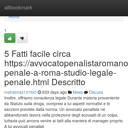
Home
altbookmark
Home
1
5 Fatti facile circa
https://avvocatopenalistaroman
penale-a-roma-studio-legale-
penale.html Descritto
mahatmas121tlx0
633 days ago
News
Discuss
Inoltre, offriamo consulenza legale Durante materia proveniente
da Statuto sulla droga, compresi a lui aspetti normativi e le
sanzioni previste dalla norma. Un avvocato penalista né
abbandonato lavora nella protezione degli accusati di un colpa,
tuttavia può ancora venire ai fatti alla maniera di manager proprio.
A lui avvocati penalisti