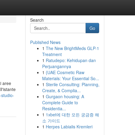
Search
Go
Published News
1
The New BrightMeds GLP-1
Treatment
1
Ratudepo: Kehidupan dan
Perjuangannya
1
{UAE Cosmetic Raw
Materials: Your Essential So...
i aree
1
Sterile Consulting: Planning,
l'istante
Create, & Complia...
studio-
1
Gurgaon housing: A
Complete Guide to
Residentia...
1
1xbet에 대한 모든 궁금증 해
소 가이드
1
Herpes Labialis Kremleri