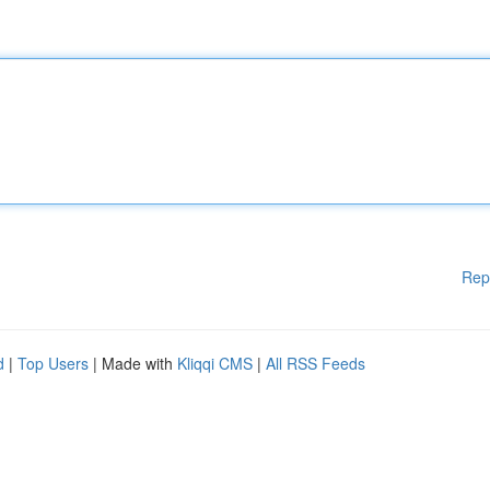
Rep
d
|
Top Users
| Made with
Kliqqi CMS
|
All RSS Feeds