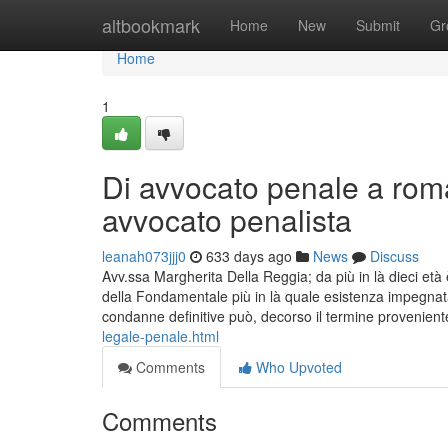
Home
altbookmark
Home
New
Submit
Gr
Home
1
Di avvocato penale a roma 
avvocato penalista
leanah073jjj0
633 days ago
News
Discuss
Avv.ssa Margherita Della Reggia; da più in là dieci et
della Fondamentale più in là quale esistenza impegnata P
condanne definitive può, decorso il termine provenient
legale-penale.html
Comments
Who Upvoted
Comments