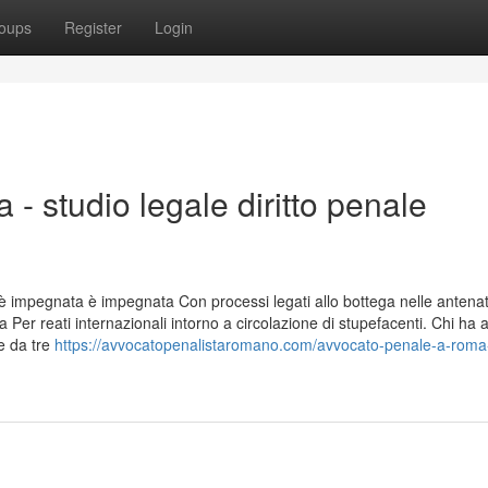
oups
Register
Login
- studio legale diritto penale
à è impegnata è impegnata Con processi legati allo bottega nelle antenat
er reati internazionali intorno a circolazione di stupefacenti. Chi ha al
e da tre
https://avvocatopenalistaromano.com/avvocato-penale-a-roma-