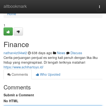
Home
altbookmark
Togg
navi
Home
1
Finance
nathan4z0l4wi2
638 days ago
News
Discuss
Cerita perjuangan penjual es sering kali penuh dengan lika-liku
hidup yang menginspirasi. Di tengah teriknya matahari
https://www.achihartoyo.id/
Comments
Who Upvoted
Comments
Submit a Comment
No HTML