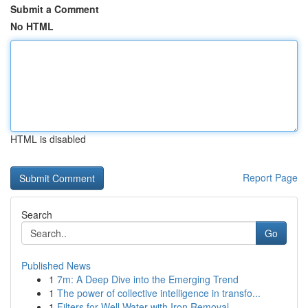
Submit a Comment
No HTML
HTML is disabled
Report Page
Search
Go
Published News
1
7m: A Deep Dive into the Emerging Trend
1
The power of collective intelligence in transfo...
1
Filters for Well Water with Iron Removal