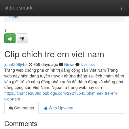
Home
altbookmark
Togg
navi
Home
1
Clip chich tre em viet nam
johnf209jvh2
659 days ago
News
Discuss
Trang web chống phá chính trị đảng cộng sản Việt Nam Trang
web này hiện đang tuyên truyền những thông sai lệch nhằm đánh
vào giới trẻ và cộng đồng phản quốc để đánh động và chống phá
đảng cộng sản Việt Nam. Ngoài ra trang web này còn
https://chance2086d.p2blogs.com/29215543/phim-sex-tre-em-
viet-nam
Comments
Who Upvoted
Comments