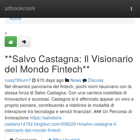
Home
altbookmark
Togg
navi
Home
1
**Salvo Castagna: Il Visionario
del Mondo Fintech**
russj789urn7
670 days ago
News
Discuss
Nel dinamico panorama del fintech, pochi nomi risuonano con la
stessa forza di Salvo Castagna. Con una carriera costellata di
innovazioni e successi, Castagna si è affermato appear un vero e
proprio pioniere, contribuendo a ridefinire le modalità di
interazione tra tecnologia e servizi finanziari. ### Un Percorso di
Innovazione
https://salvatore-
castano14702.blogdun.com/30822014/salvo-castagna-il-
visionario-del-mondo-fintech
Comments
Who Upvoted