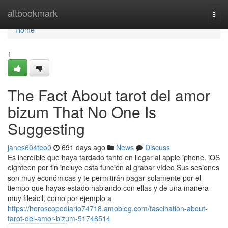
Home
altbookmark
Togg
navi
Home
1
The Fact About tarot del amor
bizum That No One Is
Suggesting
janes604teo0
691 days ago
News
Discuss
Es increíble que haya tardado tanto en llegar al apple iphone. iOS
eighteen por fin incluye esta función al grabar vídeo Sus sesiones
son muy económicas y te permitirán pagar solamente por el
tiempo que hayas estado hablando con ellas y de una manera
muy fileácil, como por ejemplo a
https://horoscopodiario74718.amoblog.com/fascination-about-
tarot-del-amor-bizum-51748514