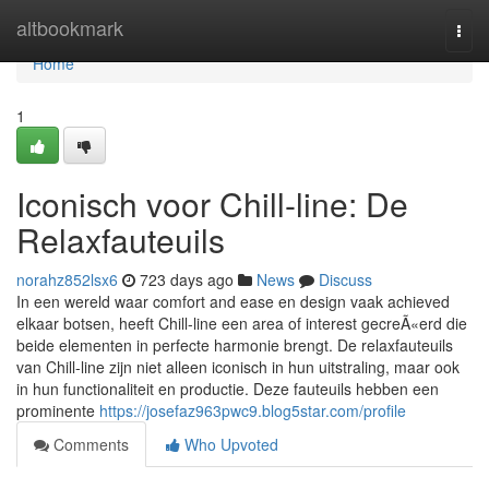
Home
altbookmark
Togg
navi
Home
1
Iconisch voor Chill-line: De
Relaxfauteuils
norahz852lsx6
723 days ago
News
Discuss
In een wereld waar comfort and ease en design vaak achieved
elkaar botsen, heeft Chill-line een area of interest gecreÃ«erd die
beide elementen in perfecte harmonie brengt. De relaxfauteuils
van Chill-line zijn niet alleen iconisch in hun uitstraling, maar ook
in hun functionaliteit en productie. Deze fauteuils hebben een
prominente
https://josefaz963pwc9.blog5star.com/profile
Comments
Who Upvoted