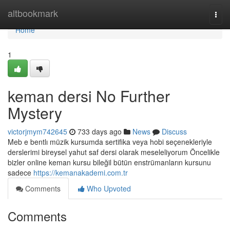
Home
altbookmark
Togg
navi
Home
1
keman dersi No Further
Mystery
victorjmym742645
733 days ago
News
Discuss
Meb e bentlı müzik kursumda sertifika veya hobi seçenekleriyle
derslerimi bireysel yahut saf dersi olarak meseleliyorum Öncelikle
bizler online keman kursu bileğil bütün enstrümanların kursunu
sadece
https://kemanakademi.com.tr
Comments
Who Upvoted
Comments