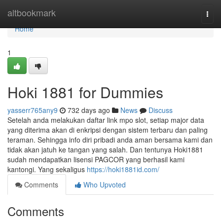
Home
altbookmark
Togg
navi
Home
1
Hoki 1881 for Dummies
yasserr765any9
732 days ago
News
Discuss
Setelah anda melakukan daftar link mpo slot, setiap major data
yang diterima akan di enkripsi dengan sistem terbaru dan paling
teraman. Sehingga info diri pribadi anda aman bersama kami dan
tidak akan jatuh ke tangan yang salah. Dan tentunya Hoki1881
sudah mendapatkan lisensi PAGCOR yang berhasil kami
kantongi. Yang sekaligus
https://hoki1881id.com/
Comments
Who Upvoted
Comments