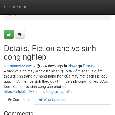
Home
altbookmark
Togg
navi
Home
1
Details, Fiction and ve sinh
cong nghiep
shermanw223awp7
774 days ago
News
Discuss
– Việc vệ sinh máy lạnh định kỳ sẽ giúp ta kiểm soát và giảm
thiểu đi tình trạng hư hỏng nặng hơn của máy một cách Helloệu
quả. Thực hiện vệ sinh theo quy trình vệ sinh công nghiệp Bước
four: Sau khi vệ sinh xong cần phải kiểm
https://aristotlet244kjh4.is-blog.com/profile
Comments
Who Upvoted
Comments