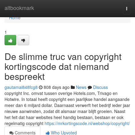
Home
altbookmark
Togg
navi
Home
1
De slimme truc van copyright
kortingscode dat niemand
bespreekt
gautamai848fcg8
808 days ago
News
Discuss
copyright Inc. omvat tussen overige Hotels.com, Trivago en
Hotwire. In totaal heeft copyright een jaarlijkse handel aangaande
meer dan 6 miljard dollar. Daarnaast verwerft het bedrijf ieder jaar
nieuwe aanwinsten, zodat dit alsmaar maar blijft groeien. Naast
het feit dat haar websites heel handig bestaan, bestaan er ook
regelmatig copyright
https://mrkortingscode.nl/webshop/copyright/
Comments
Who Upvoted