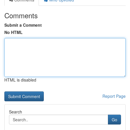
Comments
Submit a Comment
No HTML
HTML is disabled
Report Page
Search
Go