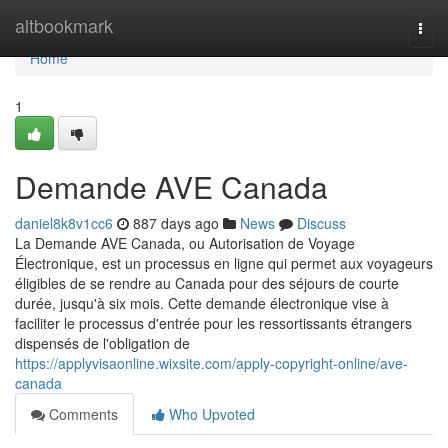
Home
altbookmark
Togg
navi
Home
1
Demande AVE Canada
daniel8k8v1cc6
887 days ago
News
Discuss
La Demande AVE Canada, ou Autorisation de Voyage
Électronique, est un processus en ligne qui permet aux voyageurs
éligibles de se rendre au Canada pour des séjours de courte
durée, jusqu'à six mois. Cette demande électronique vise à
faciliter le processus d'entrée pour les ressortissants étrangers
dispensés de l'obligation de
https://applyvisaonline.wixsite.com/apply-copyright-online/ave-
canada
Comments
Who Upvoted