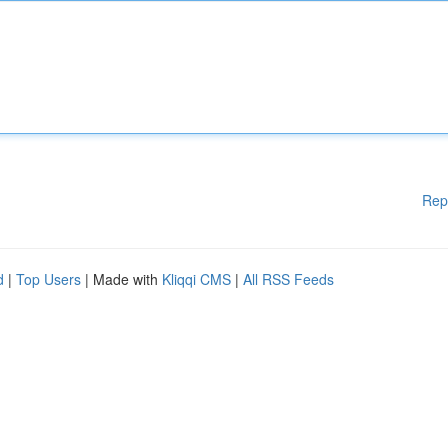
Rep
d
|
Top Users
| Made with
Kliqqi CMS
|
All RSS Feeds