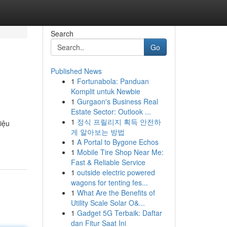
Search
Go
Published News
1
Fortunabola: Panduan
Komplit untuk Newbie
1
Gurgaon's Business Real
Estate Sector: Outlook ...
1
정식 프릴리지 획득 안전하
iệu
게 알아보는 방법
1
A Portal to Bygone Echos
1
Mobile Tire Shop Near Me:
Fast & Reliable Service
1
outside electric powered
wagons for tenting fes...
1
What Are the Benefits of
Utility Scale Solar O&...
1
Gadget 5G Terbaik: Daftar
dan Fitur Saat Ini