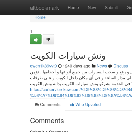
Home
altbookmark
Home
New
Submit
Gr
Home
1
ونش سيارات الكويت
owen1k89vvt9
1240 days ago
News
Discuss
و رفع و سحب السيارات من جميع أنواعها و أحجامها ، نؤمن
ة على مدار الساعة و في أي مكان داخل الكويت و على طرقات
ا” في الخدمة بشركو ونش سيارات الكويت بدالة ونش الكويت
https://carservice-kuw.com/%D9%88%D9%86%
%D8%A7%D9%84%D9%83%D9%88%D9%8A%D8%A
Comments
Who Upvoted
Comments