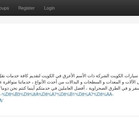
oups
Register
Login
يارات الكويت الشركة ذات الأسم الأعرق في الكويت لتقديم كافة خدمات نقل 
الآلات و المعدات و السطحات و البدالات من أحدث الأنواع ، خدماتنا متوافر
سفر و في الطرق الصحراوية ، أفضل العاملين في خدمتكم أينما كنتم نحن دوم
D8%B4-%D8%B3%D9%8A%D8%A7%D8%B1%D8%A7%D8%AA-
A/