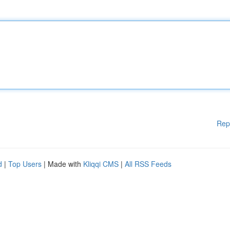
Rep
d
|
Top Users
| Made with
Kliqqi CMS
|
All RSS Feeds