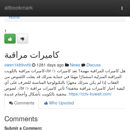
Home
altbookmark
Togg
navi
Home
1
كاميرات مراقبة
owen1k89vvt9
1281 days ago
News
Discuss
كاميرات مراقبة بالكويت<br /> هل كاميرات المراقبة مهمة؟ تعد كاميرات
المراقبة المنزلية استثمارًا مهمًا في حماية منزلك قد يفلت اللصوص من
العقاب إذا لم يكن منزلك مجهزًا بالتكنولوجيا المناسبة للتعرف على أي
لصوص .<br /> كيفية أخيار كاميرات مراقبة مخفية؟ تأتي كاميرات مراقبة
مخفية بالكويت بأشكال وأحجام عديدة.
https://cctv-kuwait.com/
Comments
Who Upvoted
Comments
Submit a Comment